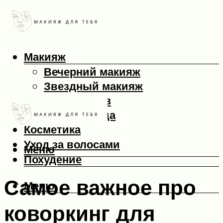
Макияж
Вечерний макияж
Звездный макияж
Макияж глаз
Макияж лица
Косметика
Уход за волосами
Меню
Похудение
Самое важное про
Меню
коворкинг для