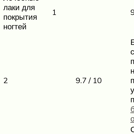
лаки для
1
9
покрытия
ногтей
2
9.7 / 10