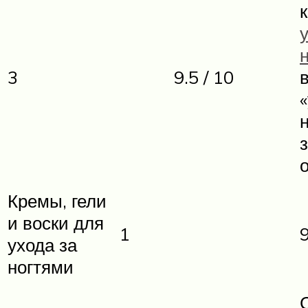
3
9.5 / 10
Кремы, гели
и воски для
1
9
ухода за
ногтями