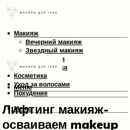
Макияж
Вечерний макияж
Звездный макияж
Макияж глаз
Макияж лица
Косметика
Уход за волосами
Меню
Похудение
Лифтинг макияж-
Меню
осваиваем makeup