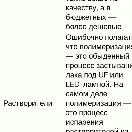
качеству, а в
бюджетных —
более дешевые
Ошибочно полагат
что полимеризаци
— это обыденный
процесс застыван
лака под UF или
LED-лампой. На
самом деле
Растворители
полимеризация —
это процесс
испарения
растворителей из