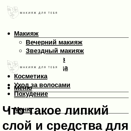
Макияж
Вечерний макияж
Звездный макияж
Макияж глаз
Макияж лица
Косметика
Уход за волосами
Меню
Похудение
Что такое липкий
Меню
слой и средства для