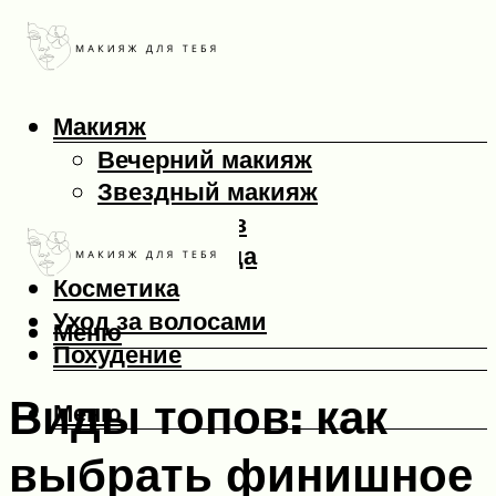
Макияж
Вечерний макияж
Звездный макияж
Макияж глаз
Макияж лица
Косметика
Уход за волосами
Меню
Похудение
Виды топов: как
Меню
выбрать финишное