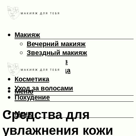
Макияж
Вечерний макияж
Звездный макияж
Макияж глаз
Макияж лица
Косметика
Уход за волосами
Меню
Похудение
Средства для
Меню
увлажнения кожи