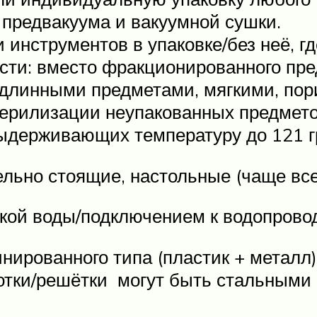
предвакуума и вакуумной сушки.
и инструментов в упаковке/без неё, г
ости: вместо фракционированного пре
 длинными предметами, мягкими, по
терилизации неупакованных предмето
выдерживающих температуру до 121 г
ельно стоящие, настольные (чаще все
вкой воды/подключением к водопровод
нированного типа (пластик + металл)
отки/решётки могут быть стальным