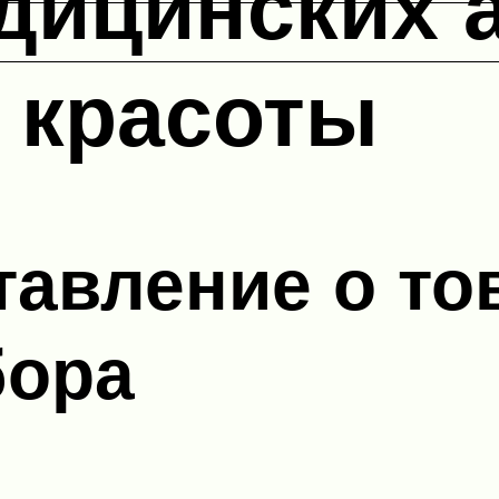
дицинских 
 красоты
авление о то
бора