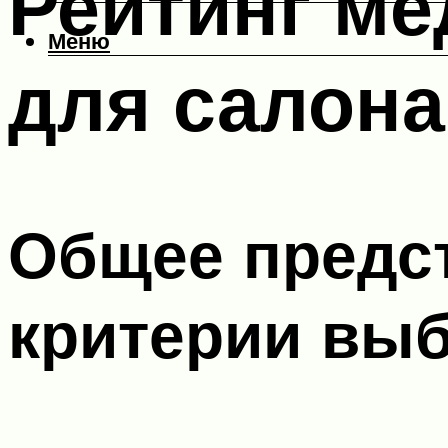
Рейтинг ме
Меню
для салона
Общее предст
критерии вы