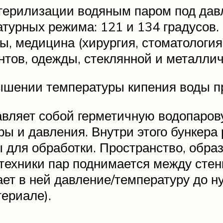
 стерилизации водяным паром под да
атурных режима: 121 и 134 градусов
ы, медицина (хирургия, стоматологи
нтов, одежды, стеклянной и металлич
ышении температуры кипения воды п
вляет собой герметичную водопарову
ы и давления. Внутри этого бункера
ы для обработки. Пространство, обр
техники пар поднимается между стен
т в ней давление/температуру до ну
ериале).