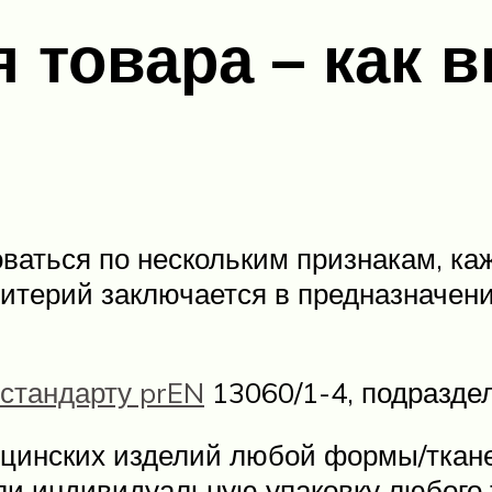
 товара – как 
аться по нескольким признакам, каж
ритерий заключается в предназначени
стандарту prEN
13060/1-4, подраздел
ицинских изделий любой формы/ткане
ли индивидуальную упаковку любого