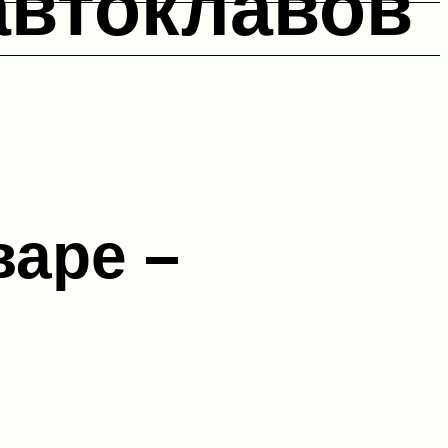
автоклавов
варе –