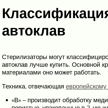
Классификация
автоклав
Стерилизаторы могут классифициров
автоклав лучше купить. Основной к
материалами оно может работать.
Техника, отвечающая
европейскому 
«В» – производит обработку мед
пористые, упакованные в 2-ую и