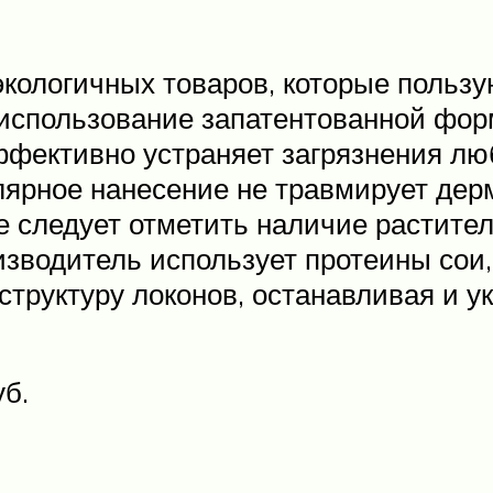
 экологичных товаров, которые поль
 использование запатентованной форм
фективно устраняет загрязнения люб
лярное нанесение не травмирует дерм
е следует отметить наличие растите
изводитель использует протеины сои,
структуру локонов, останавливая и 
уб.