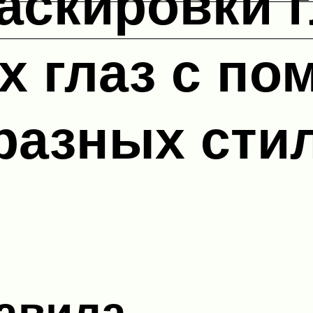
аскировки г
х глаз с п
 разных сти
авила