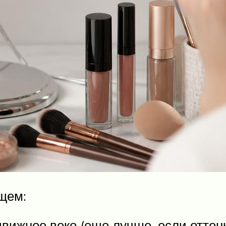
щем:
вижное веко (еще лучше, если оттен