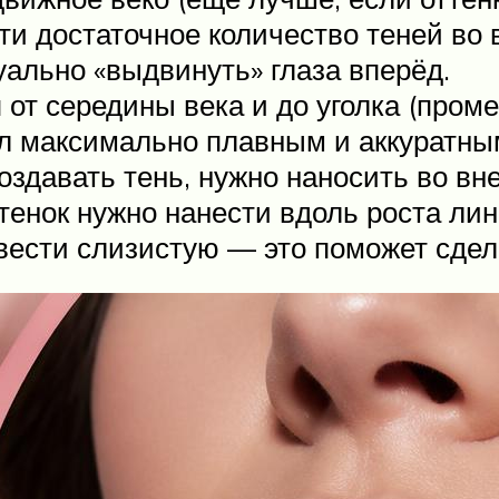
и достаточное количество теней во в
уально «выдвинуть» глаза вперёд.
 от середины века и до уголка (пром
ыл максимально плавным и аккуратны
оздавать тень, нужно наносить во вн
тенок нужно нанести вдоль роста лин
ести слизистую — это поможет сдела