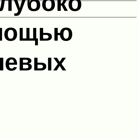
лубоко
омощью
левых