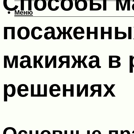
Способы м
Меню
посаженны
макияжа в
решениях
Основные пр