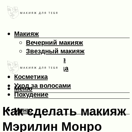
Макияж
Вечерний макияж
Звездный макияж
Макияж глаз
Макияж лица
Косметика
Уход за волосами
Меню
Похудение
Как сделать макияж
Меню
Мэрилин Монро