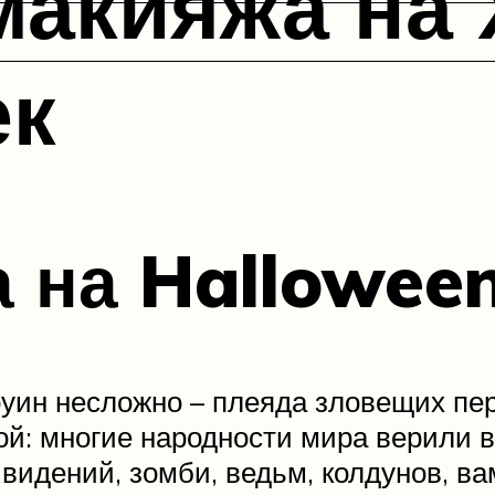
макияжа на
ек
 на Hallowee
оуин несложно – плеяда зловещих пе
й: многие народности мира верили 
видений, зомби, ведьм, колдунов, ва