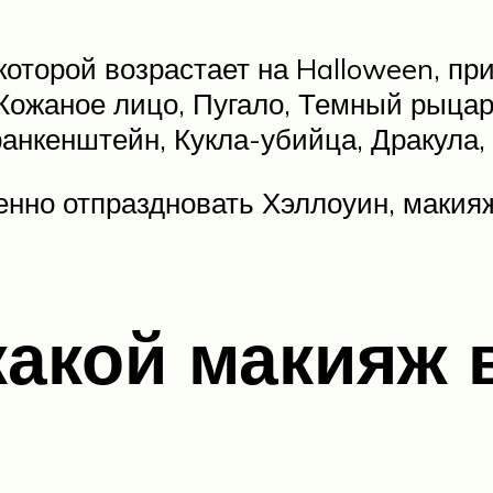
 которой возрастает на Halloween, п
ожаное лицо, Пугало, Темный рыцарь
анкенштейн, Кукла-убийца, Дракула,
нно отпраздновать Хэллоуин, макияж
акой макияж 