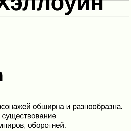
 Хэллоуин
n
рсонажей обширна и разнообразна.
в существование
мпиров, оборотней.