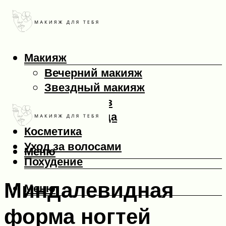
Макияж
Вечерний макияж
Звездный макияж
Макияж глаз
Макияж лица
Косметика
Уход за волосами
Меню
Похудение
Миндалевидная
Меню
форма ногтей