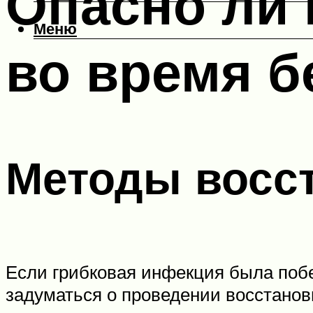
Опасно ли 
Меню
во время б
Методы восс
Если грибковая инфекция была побеж
задуматься о проведении восстано