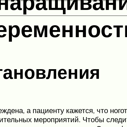
наращивани
еременност
тановления
дена, а пациенту кажется, что ногот
вительных мероприятий. Чтобы следи