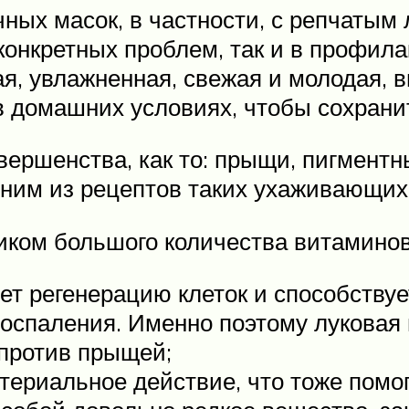
ых масок, в частности, с репчатым л
конкретных проблем, так и в профила
я, увлажненная, свежая и молодая, 
в домашних условиях, чтобы сохранит
вершенства, как то: прыщи, пигментн
дним из рецептов таких ухаживающих
чником большого количества витамино
ет регенерацию клеток и способству
оспаления. Именно поэтому луковая 
против прыщей;
териальное действие, что тоже помог