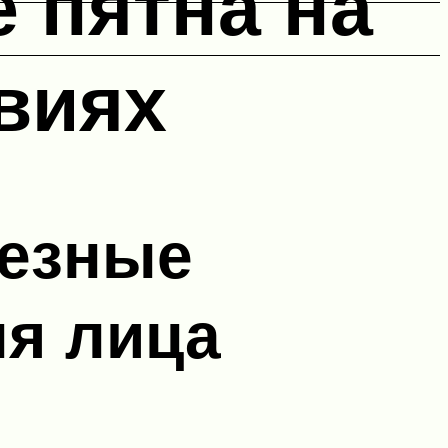
 пятна на
виях
лезные
ля лица