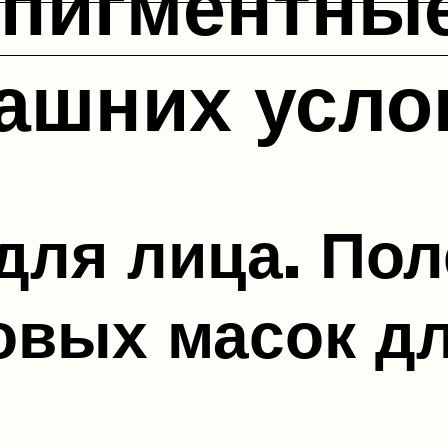
 пигментные
ашних усло
для лица. По
овых масок д