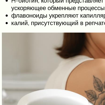
H-биотин, который представляет
ускоряющее обменные процессы 
флавоноиды укрепляют капилляры
калий, присутствующий в репчато