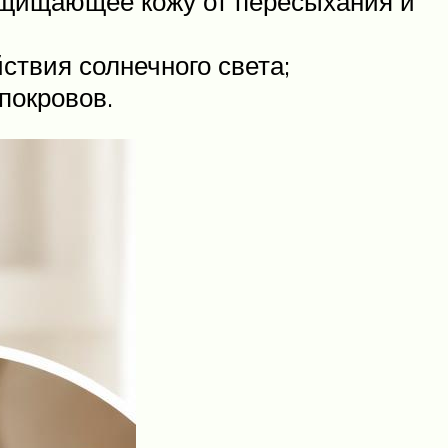
защищающее кожу от пересыхания и
твия солнечного света;
покровов.