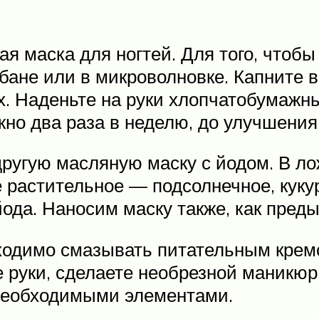
я маска для ногтей. Для того, чтобы 
бане или в микроволновке. Капните в
их. Наденьте на руки хлопчатобумажны
жно два раза в неделю, до улучшения
ругую масляную маску с йодом. В ло
е растительное — подсолнечное, кукур
йода. Наносим маску также, как пред
ходимо смазывать питательным кремо
руки, сделаете необрезной маникюр б
 необходимыми элементами.