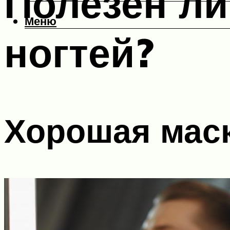
Полезен ли
Меню
ногтей?
Хорошая маск