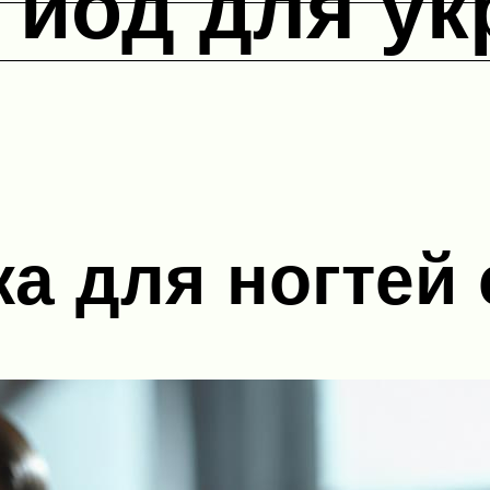
 йод для у
а для ногтей 