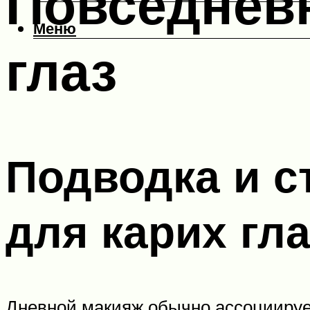
Повседнев
Меню
глаз
Подводка и с
для карих гл
Дневной макияж обычно ассоциирует