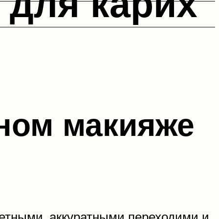
 для карих
вном макияже
метными, аккуратными переходими и