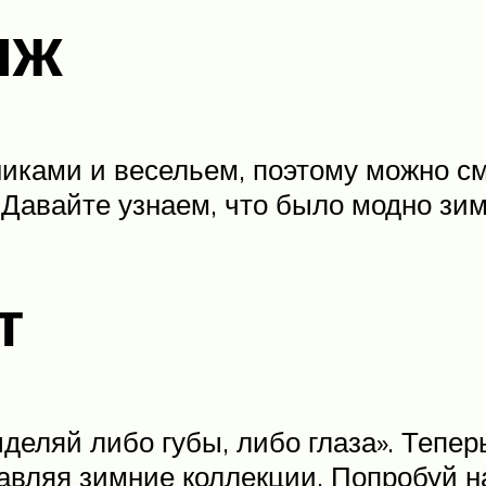
яж
никами и весельем, поэтому можно см
 Давайте узнаем, что было модно зи
т
еляй либо губы, либо глаза». Тепер
авляя зимние коллекции. Попробуй на