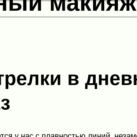
ный макияж
трелки в дне
аз
ся у нас с плавностью линий, неза