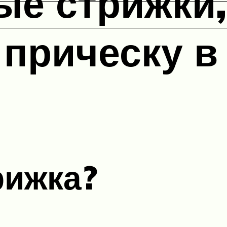
ые стрижки,
прическу в
рижка?