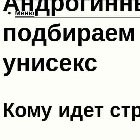
Андрогинн
Меню
подбираем 
унисекс
Кому идет ст