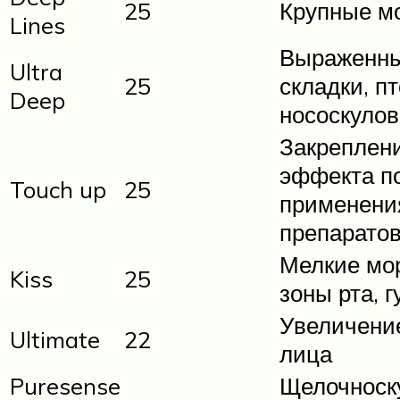
25
Крупные м
Lines
Выраженн
Ultra
25
складки, пт
Deep
нососкулов
Закреплен
эффекта п
Touch up
25
применени
препарато
Мелкие м
Kiss
25
зоны рта, 
Увеличени
Ultimate
22
лица
Puresense
Щелочноск