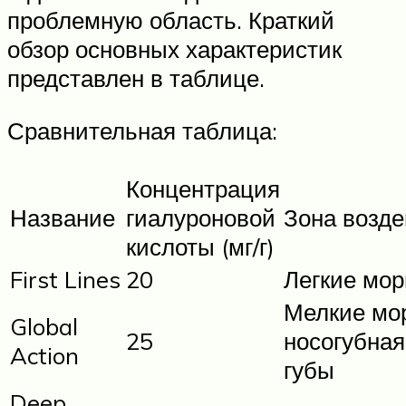
проблемную область. Краткий
обзор основных характеристик
представлен в таблице.
Сравнительная таблица:
Концентрация
Название
гиалуроновой
Зона возде
кислоты (мг/г)
First Lines
20
Легкие мо
Мелкие мо
Global
25
носогубная
Action
губы
Deep