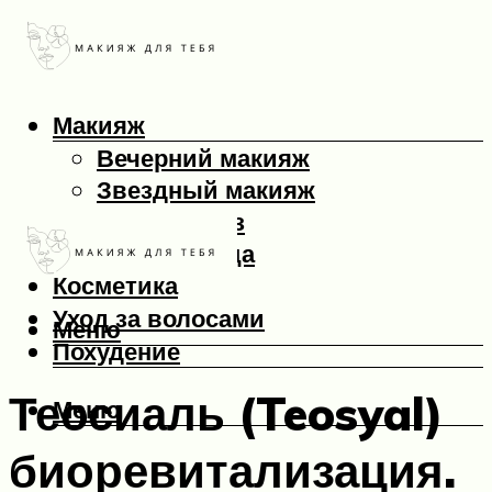
Макияж
Вечерний макияж
Звездный макияж
Макияж глаз
Макияж лица
Косметика
Уход за волосами
Меню
Похудение
Теосиаль (Teosyal)
Меню
биоревитализация.