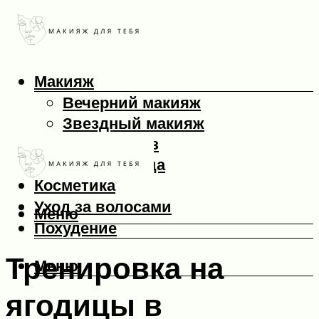
Макияж
Вечерний макияж
Звездный макияж
Макияж глаз
Макияж лица
Косметика
Уход за волосами
Меню
Похудение
Тренировка на
Меню
ягодицы в