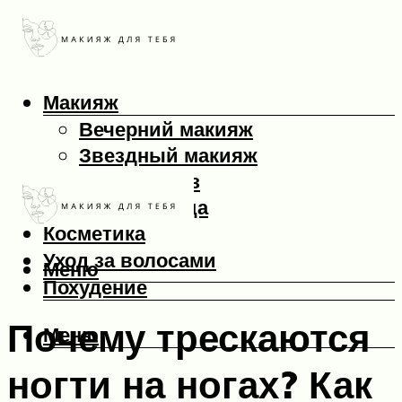
Макияж
Вечерний макияж
Звездный макияж
Макияж глаз
Макияж лица
Косметика
Уход за волосами
Меню
Похудение
Почему трескаются
Меню
ногти на ногах? Как