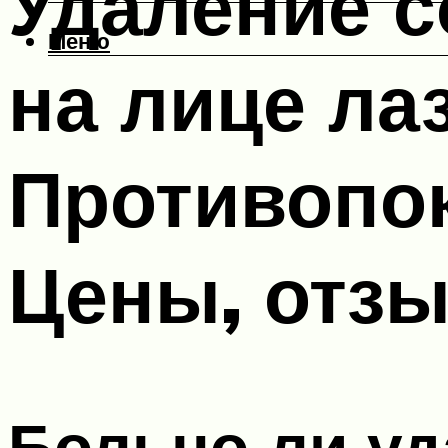
Удаление с
Меню
на лице ла
Противопок
Цены, отз
Больно ли уд