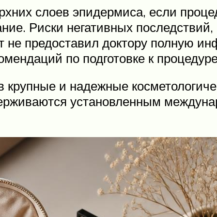
ерхних слоев эпидермиса, если проц
ние. Риски негативных последствий
т не предоставил доктору полную ин
омендаций по подготовке к процедур
 крупные и надежные косметологичес
ерживаются установленным междуна