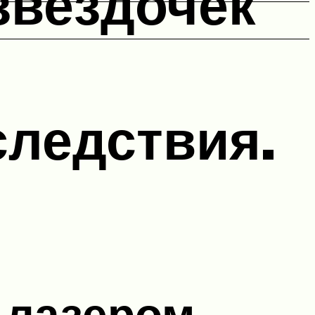
звездочек
следствия.
 лазером