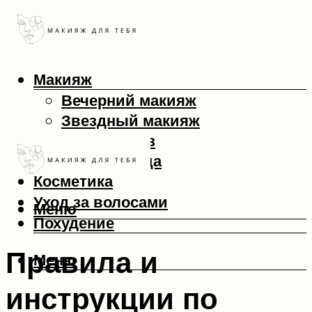
Макияж
Вечерний макияж
Звездный макияж
Макияж глаз
Макияж лица
Косметика
Уход за волосами
Меню
Похудение
Правила и
Меню
инструкции по