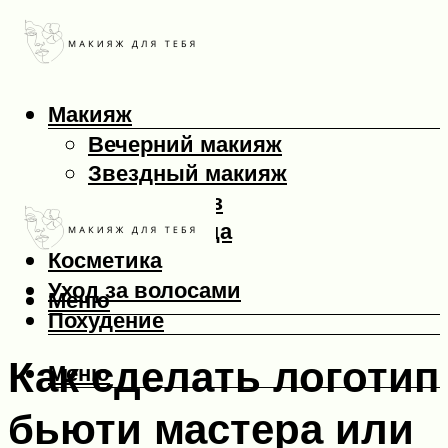
Макияж
Вечерний макияж
Звездный макияж
Макияж глаз
Макияж лица
Косметика
Уход за волосами
Меню
Похудение
Как сделать логотип
Меню
бьюти мастера или