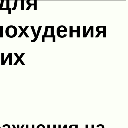
 для
похудения
них
ажнения на