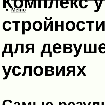
Комплекс 
Меню
стройности
для девуш
условиях
Самые резул