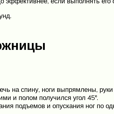
до эффективнее, если выполнять его 
унд.
ожницы
ечь на спину, ноги выпрямлены, руки
ими и полом получился угол 45°.
ия подъемов и опускания ног по одно