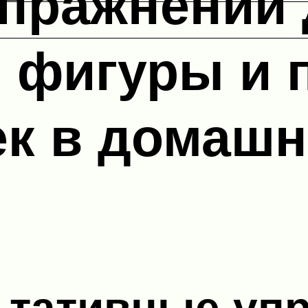
упражнений
 фигуры и 
ек в домаш
ьтативные упр