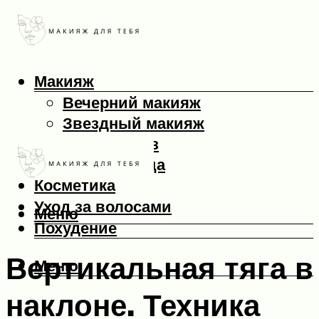
Макияж
Вечерний макияж
Звездный макияж
Макияж глаз
Макияж лица
Косметика
Уход за волосами
Меню
Похудение
Вертикальная тяга в
Меню
наклоне. Техника