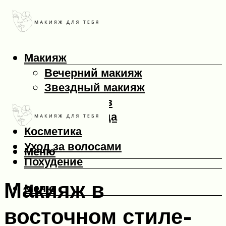
Макияж
Вечерний макияж
Звездный макияж
Макияж глаз
Макияж лица
Косметика
Уход за волосами
Меню
Похудение
Макияж в
Меню
восточном стиле-