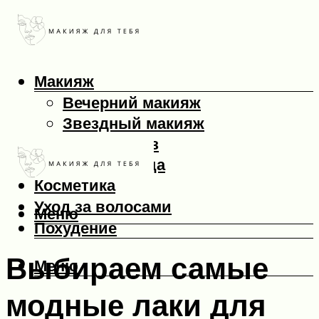
Макияж
Вечерний макияж
Звездный макияж
Макияж глаз
Макияж лица
Косметика
Уход за волосами
Меню
Похудение
Выбираем самые
Меню
модные лаки для