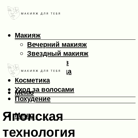
Макияж
Вечерний макияж
Звездный макияж
Макияж глаз
Макияж лица
Косметика
Уход за волосами
Меню
Похудение
Японская
Меню
технология