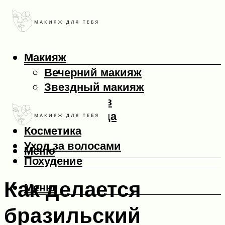
Макияж
Вечерний макияж
Звездный макияж
Макияж глаз
Макияж лица
Косметика
Уход за волосами
Меню
Похудение
Как делается
Меню
бразильский