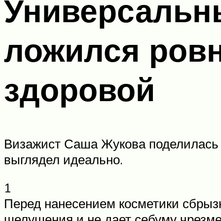
Универсальны
ложился ровн
здоровой
Визажист Саша Жукова поделилась с
выглядел идеально.
1
Перед нанесением косметики сбрызн
шелушения и не дает себуму чрезме