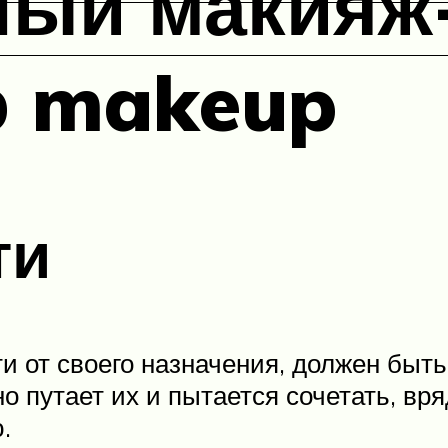
ный макияж
о makeup
ти
и от своего назначения, должен быт
о путает их и пытается сочетать, вря
.