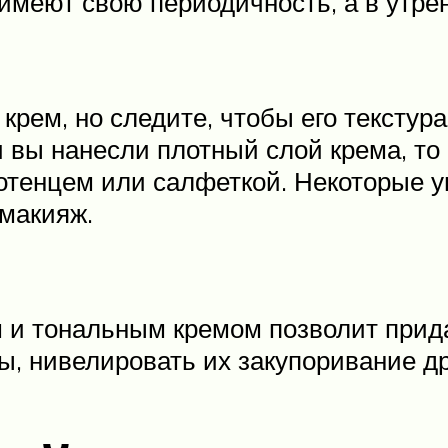
 имеют свою периодичность, а в утр
рем, но следите, чтобы его текстура
 вы нанесли плотный слой крема, то
отенцем или салфеткой. Некоторые 
макияж.
и тональным кремом позволит придат
ы, нивелировать их закупоривание д