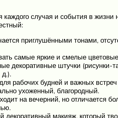
я каждого случая и события в жизни 
естный:
ается приглушёнными тонами, отсутс
вать самые яркие и смелые цветовые
ые декоративные штучки (рисунки-тат
д.).
ля рабочих будней и важных встреч 
ально ухоженный, благородный.
одит на вечерний, но отличается б
тью.
декоративный макияж, который твор