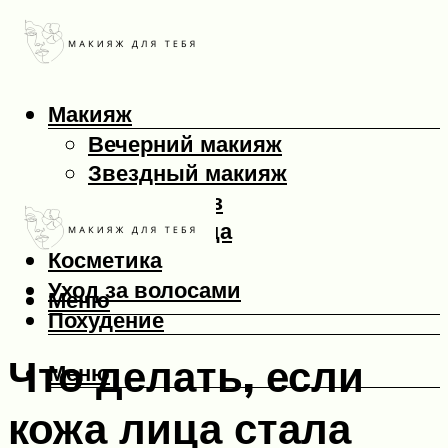
Макияж
Вечерний макияж
Звездный макияж
Макияж глаз
Макияж лица
Косметика
Уход за волосами
Меню
Похудение
Что делать, если
Меню
кожа лица стала