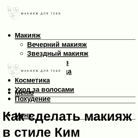
Макияж
Вечерний макияж
Звездный макияж
Макияж глаз
Макияж лица
Косметика
Уход за волосами
Меню
Похудение
Как сделать макияж
Меню
в стиле Ким