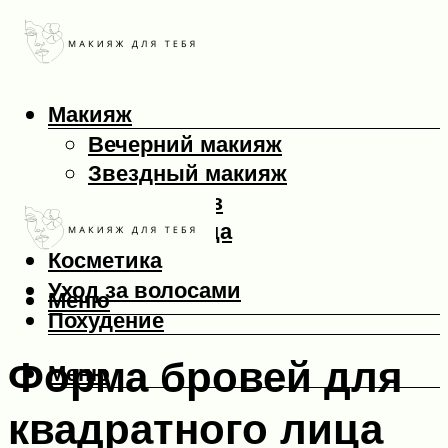
Макияж
Вечерний макияж
Звездный макияж
Макияж глаз
Макияж лица
Косметика
Уход за волосами
Меню
Похудение
Форма бровей для
Меню
квадратного лица