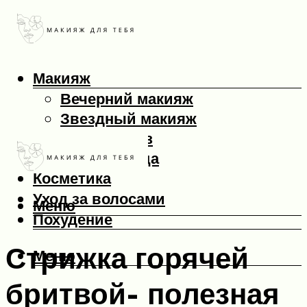
Макияж
Вечерний макияж
Звездный макияж
Макияж глаз
Макияж лица
Косметика
Уход за волосами
Меню
Похудение
Стрижка горячей
Меню
бритвой- полезная