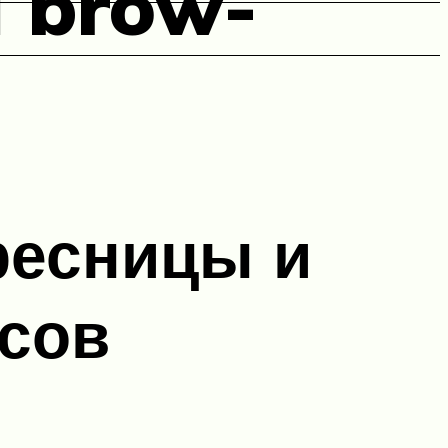
п brow-
ресницы и
рсов