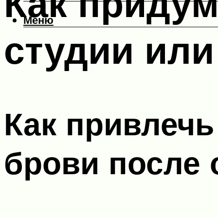
Как придум
Меню
студии или
Как привлечь
брови после 