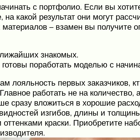
начинать с портфолио. Если вы хотит
е, на какой результат они могут рас
 материалов – взамен вы получите 
ближайших знакомых.
и готовы поработать моделью с начи
ам лояльность первых заказчиков, к
лавное работать не на количество, 
чше сразу вложиться в хорошие расх
овидностей изгибов, длины и толщины
 оттенками краски. Приобретите на
изводителя.