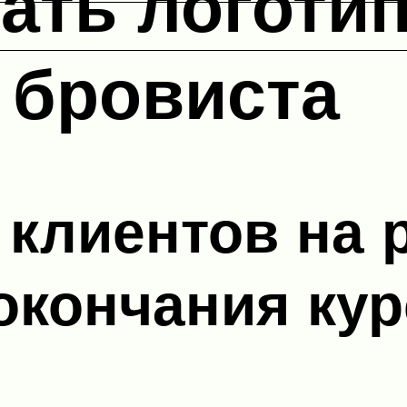
ать логоти
 бровиста
 клиентов на 
окончания ку