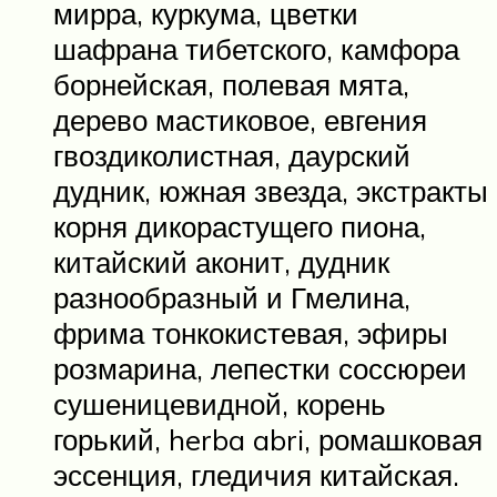
мирра, куркума, цветки
шафрана тибетского, камфора
борнейская, полевая мята,
дерево мастиковое, евгения
гвоздиколистная, даурский
дудник, южная звезда, экстракты
корня дикорастущего пиона,
китайский аконит, дудник
разнообразный и Гмелина,
фрима тонкокистевая, эфиры
розмарина, лепестки соссюреи
сушеницевидной, корень
горький, herba abri, ромашковая
эссенция, гледичия китайская.