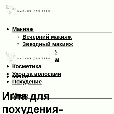
Макияж
Вечерний макияж
Звездный макияж
Макияж глаз
Макияж лица
Косметика
Уход за волосами
Меню
Похудение
Игла для
Меню
похудения-