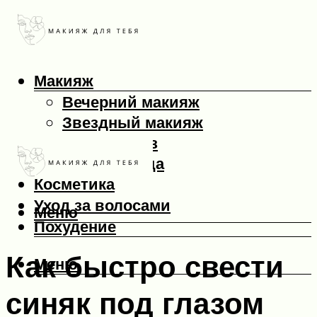
Макияж
Вечерний макияж
Звездный макияж
Макияж глаз
Макияж лица
Косметика
Уход за волосами
Меню
Похудение
Как быстро свести
Меню
синяк под глазом