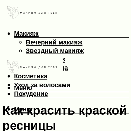
Макияж
Вечерний макияж
Звездный макияж
Макияж глаз
Макияж лица
Косметика
Уход за волосами
Меню
Похудение
Как красить краской
Меню
ресницы