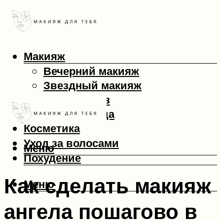
Макияж
Вечерний макияж
Звездный макияж
Макияж глаз
Макияж лица
Косметика
Уход за волосами
Меню
Похудение
Как сделать макияж
Меню
ангела пошагово в