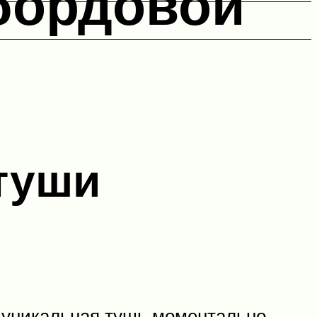
 бордовой
туши
о уникальная тушь моментально