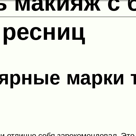
ь макияж с
 ресниц
ярные марки 
 и отлично себя зарекомендовал. Эт