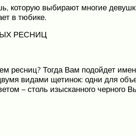
ь, которую выбирают многие девушк
ет в тюбике.
НЫХ РЕСНИЦ
E
ъем ресниц? Тогда Вам подойдет и
вумя видами щетинок: одни для объе
етом – столь изысканного черного В
E