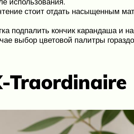
ле использования.
чтение стоит отдать насыщенным мат
ка подпалить кончик карандаша и н
учае выбор цветовой палитры горазд
-Traordinaire