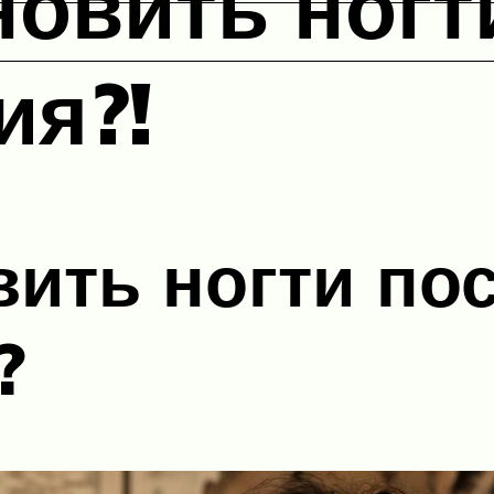
новить ногт
ия?!
вить ногти по
?