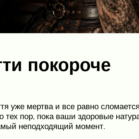
гти покороче
огтя уже мертва и все равно сломаетс
о тех пор, пока ваши здоровые натура
амый неподходящий момент.