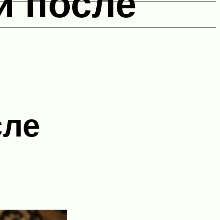
и после
сле