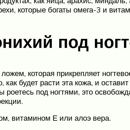
родуктах, как яйца, арахис, миндаль
ехи, которые богаты омега-3 и вита
онихий под ног
 ложем, которая прикрепляет ногтево
, как будет расти эта кожа, и остави
вы роетесь под ногтями, это освобожд
фекции.
ом, витамином Е или алоэ вера.