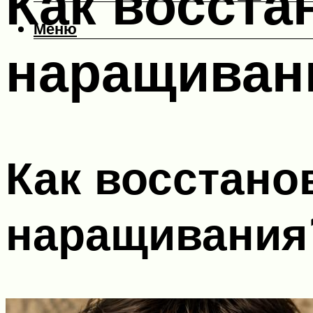
Как восста
Меню
наращиван
Как восстано
наращивания