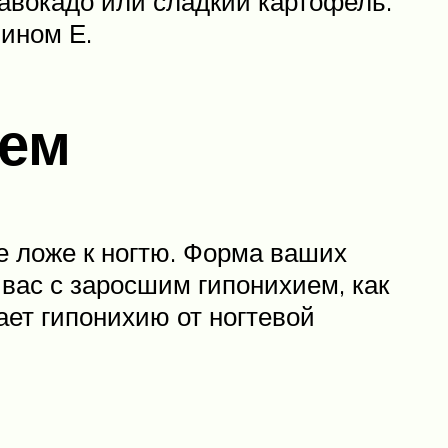
, авокадо или сладкий картофель.
мином Е.
тем
е ложе к ногтю. Форма ваших
т вас с заросшим гипонихием, как
ает гипонихию от ногтевой