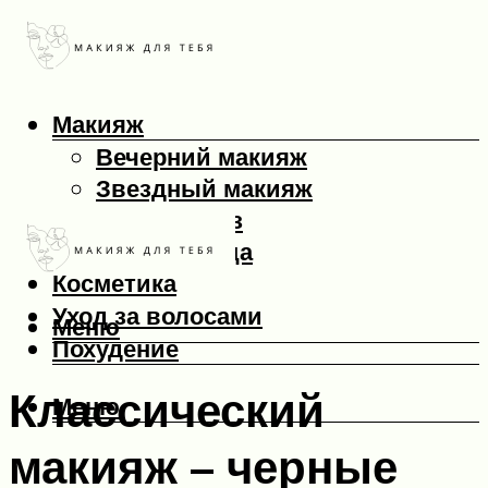
Макияж
Вечерний макияж
Звездный макияж
Макияж глаз
Макияж лица
Косметика
Уход за волосами
Меню
Похудение
Классический
Меню
макияж – черные