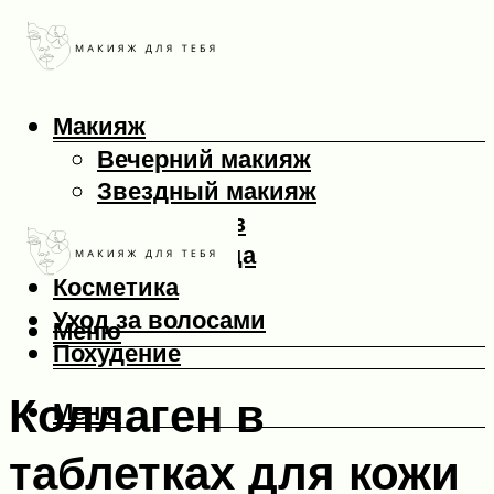
Макияж
Вечерний макияж
Звездный макияж
Макияж глаз
Макияж лица
Косметика
Уход за волосами
Меню
Похудение
Коллаген в
Меню
таблетках для кожи