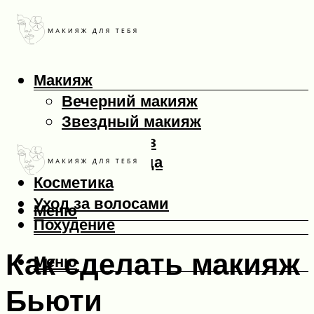
Макияж
Вечерний макияж
Звездный макияж
Макияж глаз
Макияж лица
Косметика
Уход за волосами
Меню
Похудение
Как сделать макияж
Меню
Бьюти