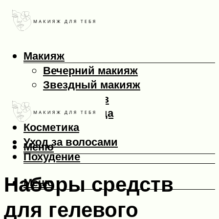
Макияж
Вечерний макияж
Звездный макияж
Макияж глаз
Макияж лица
Косметика
Уход за волосами
Меню
Похудение
Наборы средств
Меню
для гелевого