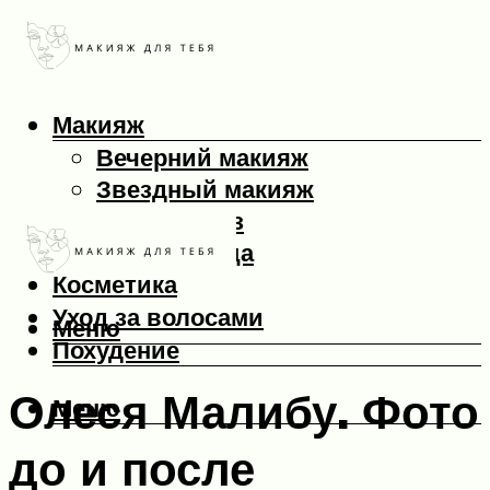
Макияж
Вечерний макияж
Звездный макияж
Макияж глаз
Макияж лица
Косметика
Уход за волосами
Меню
Похудение
Олеся Малибу. Фото
Меню
до и после