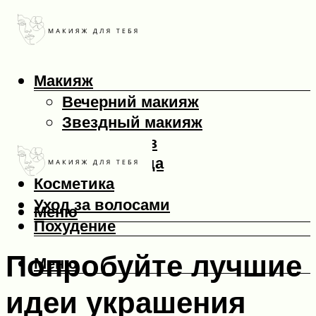
Макияж
Вечерний макияж
Звездный макияж
Макияж глаз
Макияж лица
Косметика
Уход за волосами
Меню
Похудение
Попробуйте лучшие
Меню
идеи украшения