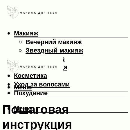
Макияж
Вечерний макияж
Звездный макияж
Макияж глаз
Макияж лица
Косметика
Уход за волосами
Меню
Похудение
Пошаговая
Меню
инструкция