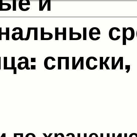
ые и
нальные ср
ца: списки,
 по хранению