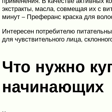
применения. В качестве активных 
экстракты, масла, совмещая их с в
минут – Преферанс краска для воло
Интересен потребителю питательны
для чувствительного лица, склонного
Что нужно ку
начинающих