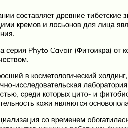
нии составляет древние тибетские 
ми кремов и лосьонов для лица явл
ния.
 серия Phyto Cavair (Фитоикра) от
чеством.
росший в косметологический холдинг,
чно-исследовательская лаборатория 
стью, среди которых цито- и фитоби
ительность кожи являются основопол
ециализация со временем обогатилас