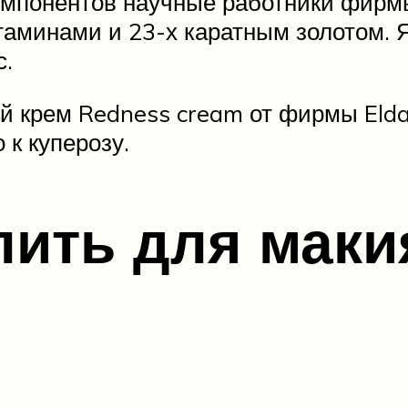
компонентов научные работники фир
итаминами и 23-х каратным золотом. 
с.
й крем Redness cream от фирмы Elda
 к куперозу.
пить для мак