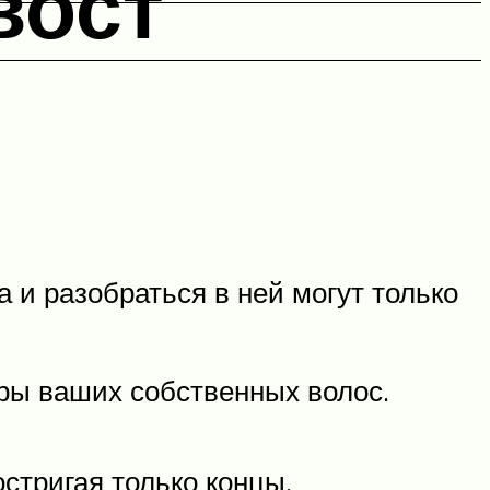
вост
а и разобраться в ней могут только
уры ваших собственных волос.
тригая только концы.