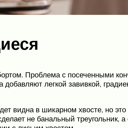
щиеся
 бортом. Проблема с посеченными ко
а добавляют легкой завивкой, гради
ет видна в шикарном хвосте, но это
сделает не банальный треугольник, 
ции с лисьим хвостом.