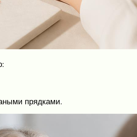
:
аными прядками.