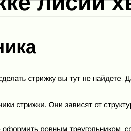
жке лисий х
ника
делать стрижку вы тут не найдете. Д
ники стрижки. Они зависят от структ
оформить ровным треугольником, сос